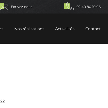
Écrivez-nous
02 40 80 10 96
ns
Nos réalisations
Actualités
Contact
022
!