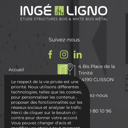
Suivez-nous
4 Bis Place de la
Accueil
Trinité
Qui sommes nous ?
44190 CLISSON
Le respect de la vie privée est une
Nos Missions
priorité. Nous utilisons différentes
technologies, telles que les cookies,
Nos réalisations
Écrivez-nous
pour personnaliser les contenus ,
proposer des fonctionnalités sur les
Actualités
réseaux sociaux et analyser le trafic.
02 40 80 10 96
Contactez-nous
Merci de cliquer sur le bouton ci-
contre pour donner votre accord.
Vous pouvez changer d’avis et