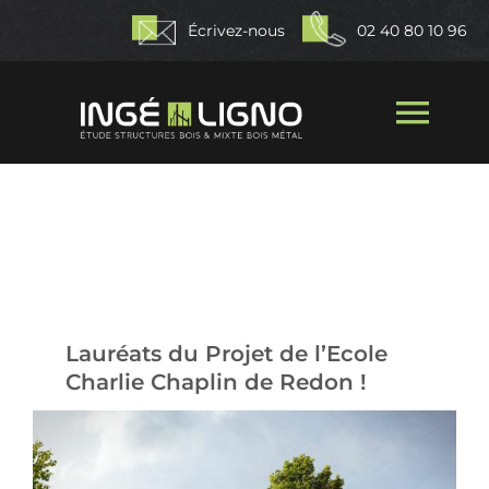
Passer
Écrivez-nous
02 40 80 10 96
au
contenu
Togg
Navi
Accueil
Qui sommes-nous ?
Nos missions
Lauréats du Projet de l’Ecole
Charlie Chaplin de Redon !
Nos réalisations
Actualités