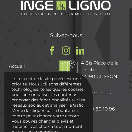
Suivez-nous
4 Bis Place de la
Accueil
Trinité
Qui sommes nous ?
44190 CLISSON
Le respect de la vie privée est une
Nos Missions
priorité. Nous utilisons différentes
technologies, telles que les cookies,
Nos réalisations
Écrivez-nous
pour personnaliser les contenus ,
proposer des fonctionnalités sur les
Actualités
réseaux sociaux et analyser le trafic.
02 40 80 10 96
Contactez-nous
Merci de cliquer sur le bouton ci-
contre pour donner votre accord.
Vous pouvez changer d’avis et
modifier vos choix à tout moment.
Ajustez vos paramètres
.