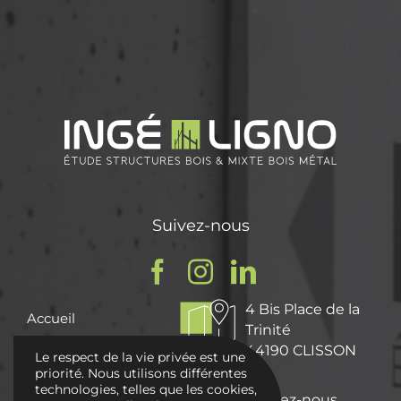
Suivez-nous
4 Bis Place de la
Accueil
Trinité
Qui sommes nous ?
44190 CLISSON
Le respect de la vie privée est une
Nos Missions
priorité. Nous utilisons différentes
technologies, telles que les cookies,
Nos réalisations
Écrivez-nous