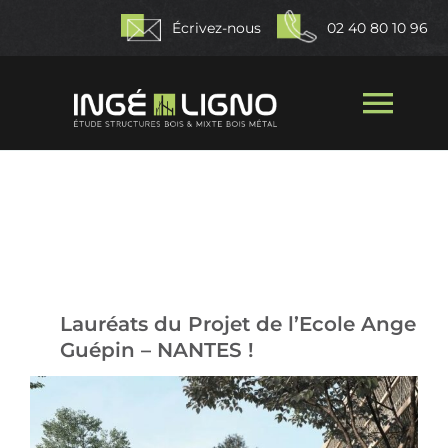
Passer
Écrivez-nous
02 40 80 10 96
au
contenu
Togg
Navi
Accueil
Qui sommes-nous ?
Nos missions
Lauréats du Projet de l’Ecole Ange
Guépin – NANTES !
Nos réalisations
Actualités